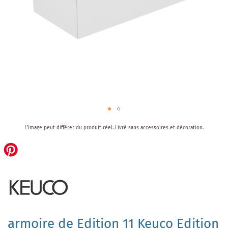
Skip
L'image peut différer du produit réel.
Livré sans accessoires et décoration.
to
the
beginning
of
the
images
gallery
armoire de Edition 11 Keuco Edition