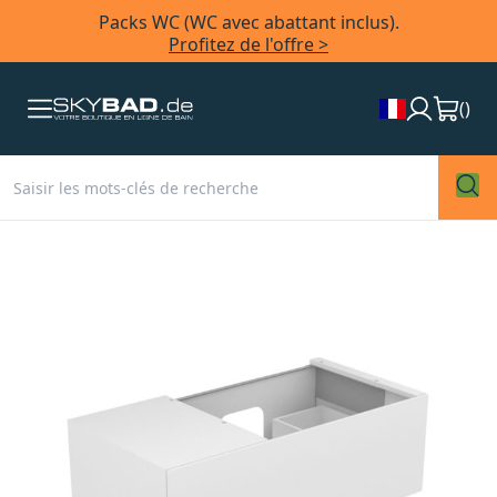
Packs WC (WC avec abattant inclus).
Profitez de l'offre >
(
)
Skip
to
the
end
of
the
images
gallery