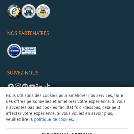
NOS PARTENAIRES
SUIVEZ-NOUS
Nous utilisons des
cookies
pour améliorer nos services, faire
des offres personnelles et améliorer votre expérience. Si vous
n'acceptez pas les cookies facultatifs ci-dessous, cela peut
affecter votre expérience. Si vous voulez en savoir plus,
veuillez lire la
politique de cookies
.
©Skybad 2026 Consulting, Design und Programmierung durch die
Magento-Agentur
Y1 Digital AG