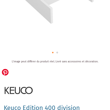
Skip
L'image peut différer du produit réel.
Livré sans accessoires et décoration.
to
the
beginning
of
the
images
gallery
Keuco Edition 400 division