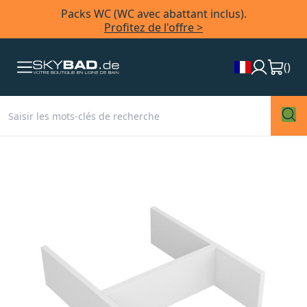
Packs WC (WC avec abattant inclus).
Profitez de l'offre >
(
)
Skip
to
the
end
of
the
images
gallery