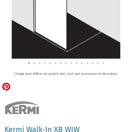
Skip
L'image peut différer du produit réel.
Livré sans accessoires et décoration.
to
the
beginning
of
the
images
gallery
Kermi Walk-In XB WIW