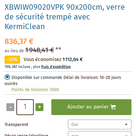
XBWIW09020VPK 90x200cm, verre
de sécurité trempé avec
KermiClean
836,37 €
1 948,41 €
**
au lieu de
-57%
Vous économisez
1 112,04 €
19% VAT incluse
,
plus
frais d'expédition
Disponible sur commande
Délai de livraison: 10-28 jours
ouvrés
Points de livraison:
3500
-
+
Ajouter au panier
Transparent