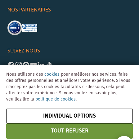
NOS PARTENAIRES
SUIVEZ-NOUS
Nous utilisons des
cookies
pour améliorer nos services, faire
des offres personnelles et améliorer votre expérience. Si vous
n'acceptez pas les cookies facultatifs ci-dessous, cela peut
affecter votre expérience. Si vous voulez en savoir plus,
veuillez lire la
politique de cookies
.
©Skybad 2026 Consulting, Design und Programmierung durch die
Magento-Agentur
Y1 Digital AG
INDIVIDUAL OPTIONS
Mentions
CGV
Confidentialité
Résilier le contrat
légales
& Sécurité
TOUT REFUSER