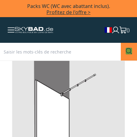
Packs WC (WC avec abattant inclus).
Profitez de l'offre >
(
)
Skip
to
the
end
of
the
images
gallery