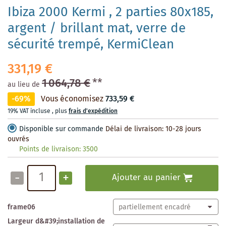
Ibiza 2000 Kermi , 2 parties 80x185,
argent / brillant mat, verre de
sécurité trempé, KermiClean
331,19 €
1 064,78 €
**
au lieu de
-69%
Vous économisez
733,59 €
19% VAT incluse
,
plus
frais d'expédition
Disponible sur commande
Délai de livraison: 10-28 jours
ouvrés
Points de livraison:
3500
-
+
Ajouter au panier
frame06
Largeur d&#39;installation de