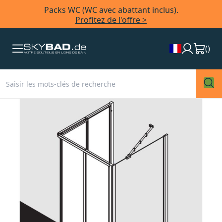
Packs WC (WC avec abattant inclus).
Profitez de l'offre >
(
)
Skip
to
the
end
of
the
images
gallery