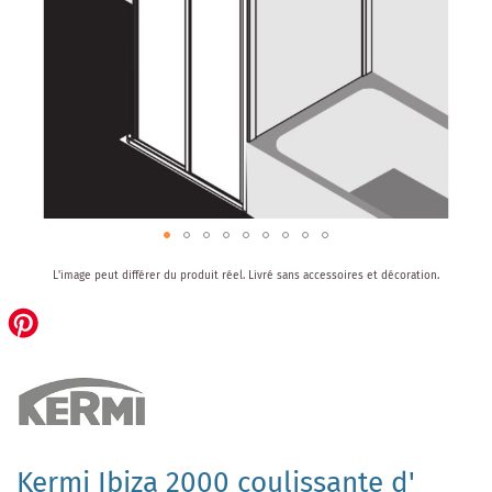
Skip
L'image peut différer du produit réel.
Livré sans accessoires et décoration.
to
the
beginning
of
the
images
gallery
Kermi Ibiza 2000 coulissante d'