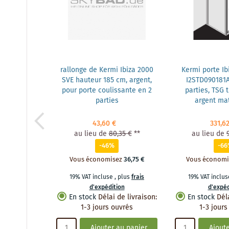
rallonge de Kermi Ibiza 2000
Kermi porte Ib
SVE hauteur 185 cm, argent,
I2STD090181A
pour porte coulissante en 2
parties, TSG 
parties
argent mat
43,60 €
331,6
au lieu de
80,35 €
**
au lieu de
-46%
-6
Vous économisez
36,75 €
Vous économi
19% VAT incluse
,
plus
frais
19% VAT inclu
d'expédition
d'expéd
En stock
Délai de livraison
:
En stock
Dél
1-3 jours ouvrés
1-3 jours
Ajouter au panier
Ajoute