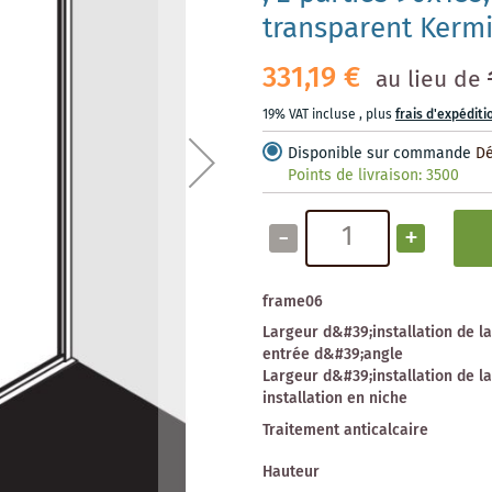
transparent Kerm
331,19 €
au lieu de
19% VAT incluse
,
plus
frais d'expéditi
Disponible sur commande
Dé
Points de livraison:
3500
-
+
frame06
Largeur d&#39;installation de l
entrée d&#39;angle
Largeur d&#39;installation de l
installation en niche
Traitement anticalcaire
Hauteur