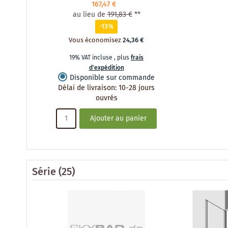
167,47 €
au lieu de
191,83 €
**
-13%
Vous économisez
24,36 €
19% VAT incluse
,
plus
frais
d'expédition
Disponible sur commande
Délai de livraison
:
10-28 jours
ouvrés
Ajouter au panier
Série
(25)