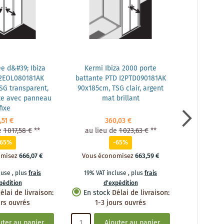
e d&#39; Ibiza
Kermi Ibiza 2000 porte
Kermi en
I2EOL080181AK
battante PTD I2PTD090181AK
2000 EO
SG transparent,
90x185cm, TSG clair, argent
80x185cm,
te avec panneau
mat brillant
porte bat
fixe
,51 €
360,03 €
e
1 017,58 €
**
au lieu de
1 023,63 €
**
au lieu
-65%
-65%
omisez
666,07 €
Vous économisez
663,59 €
Vous éc
cluse
,
plus
frais
19% VAT incluse
,
plus
frais
19% VAT 
pédition
d'expédition
d
élai de livraison
:
En stock
Délai de livraison
:
En stoc
urs ouvrés
1-3 jours ouvrés
1-3 
uter au panier
Ajouter au panier
A