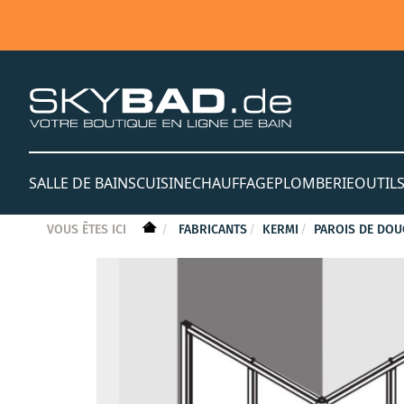
SALLE DE BAINS
CUISINE
CHAUFFAGE
PLOMBERIE
OUTIL
VOUS ÊTES ICI
FABRICANTS
KERMI
PAROIS DE DOU
Skip
to
the
end
of
the
images
gallery