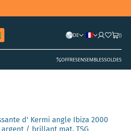
DE
(
)
OFFRES
ENSEMBLES
SOLDES
ssante d' Kermi angle Ibiza 2000
, argent / brillant mat, TSG