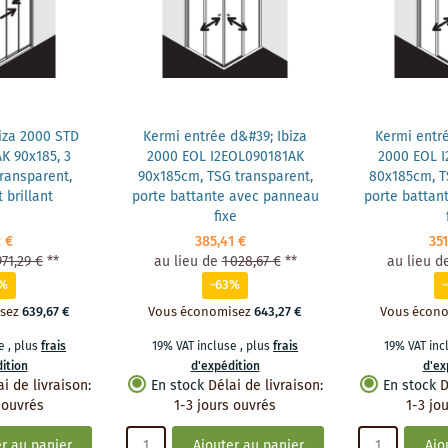
iza 2000 STD
Kermi entrée d&#39; Ibiza
Kermi entré
K 90x185, 3
2000 EOL I2EOL090181AK
2000 EOL 
transparent,
90x185cm, TSG transparent,
80x185cm, T
 brillant
porte battante avec panneau
porte battan
fixe
2 €
385,41 €
351
971,29 €
**
au lieu de
1 028,67 €
**
au lieu d
6%
-63%
sez
639,67 €
Vous économisez
643,27 €
Vous écon
se
,
plus
frais
19% VAT incluse
,
plus
frais
19% VAT in
ition
d'expédition
d'ex
ai de livraison
:
En stock
Délai de livraison
:
En stock
D
 ouvrés
1-3 jours ouvrés
1-3 jo
r au panier
Ajouter au panier
Ajo