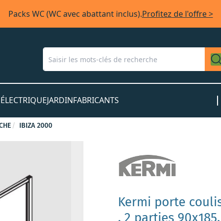
Packs WC (WC avec abattant inclus).
Profitez de l'offre >
S
ÉLECTRIQUE
JARDIN
FABRICANTS
CHE
IBIZA 2000
Kermi porte couli
, 2 parties 90x185