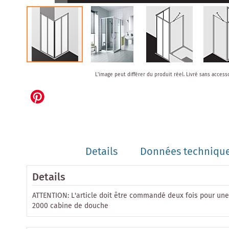
Skip
L'image peut différer du produit réel.
Livré sans access
to
the
beginning
of
the
images
gallery
Details
Données techniqu
Details
ATTENTION: L'article doit être commandé deux fois pour une
2000 cabine de douche