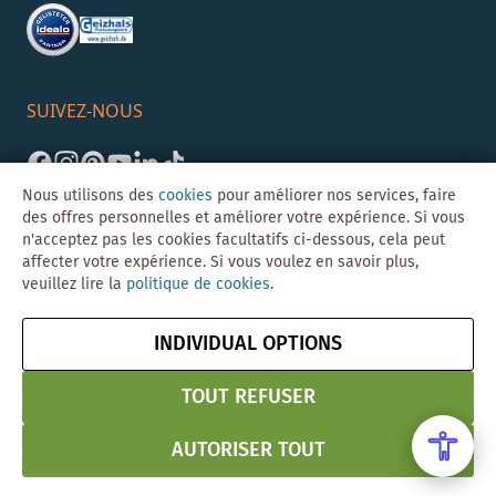
SUIVEZ-NOUS
Nous utilisons des
cookies
pour améliorer nos services, faire
des offres personnelles et améliorer votre expérience. Si vous
n'acceptez pas les cookies facultatifs ci-dessous, cela peut
affecter votre expérience. Si vous voulez en savoir plus,
veuillez lire la
politique de cookies
.
©Skybad 2026 Consulting, Design und Programmierung durch die
Magento-Agentur
Y1 Digital AG
INDIVIDUAL OPTIONS
Mentions
CGV
Confidentialité
Résilier le contrat
légales
& Sécurité
TOUT REFUSER
AUTORISER TOUT