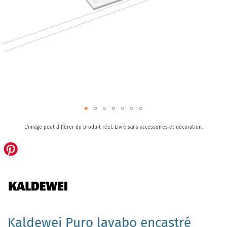
Skip
L'image peut différer du produit réel.
Livré sans accessoires et décoration.
to
the
beginning
of
the
images
gallery
Kaldewei Puro lavabo encastré