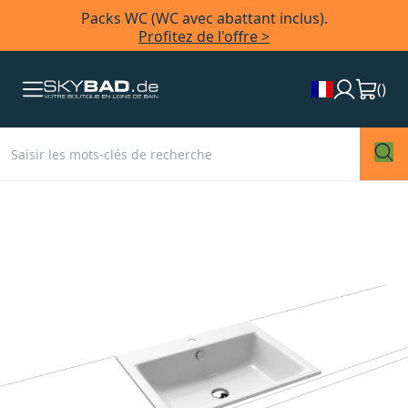
Packs WC (WC avec abattant inclus).
Profitez de l'offre >
(
)
Skip
to
the
end
of
the
images
gallery