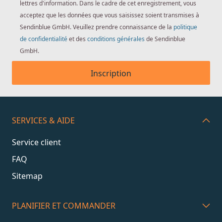
lettres d'information. Dans le cadre de cet enregistrement, vous
acceptez que les données que vous saisissez soient transmises à
Sendinblue GmbH. Veuillez prendre connaissance de la
politique
de confidentialité
et des
conditions générales
de Sendinblue
GmbH.
Inscription
SERVICES & AIDE
Service client
FAQ
Sitemap
PLANIFIER ET COMMANDER