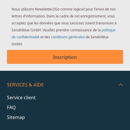
Nous utilisons Newsletter2Go comme logiciel pour l'envoi de nos
lettres d'information. Dans le cadre de cet enregistrement, vous
acceptez que les données que vous saisissez soient transmises à
Sendinblue GmbH. Veuillez prendre connaissance de la
politique
de confidentialité
et des
conditions générales
de Sendinblue
GmbH.
Inscription
SERVICES & AIDE
Service client
FAQ
Sitemap