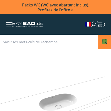
Packs WC (WC avec abattant inclus).
Profitez de l'offre >
(
)
Skip
to
the
end
of
the
images
gallery