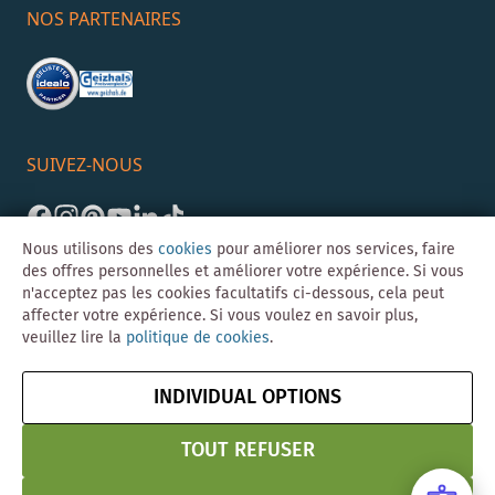
NOS PARTENAIRES
SUIVEZ-NOUS
Nous utilisons des
cookies
pour améliorer nos services, faire
des offres personnelles et améliorer votre expérience. Si vous
n'acceptez pas les cookies facultatifs ci-dessous, cela peut
affecter votre expérience. Si vous voulez en savoir plus,
veuillez lire la
politique de cookies
.
©Skybad 2026 Consulting, Design und Programmierung durch die
Magento-Agentur
Y1 Digital AG
INDIVIDUAL OPTIONS
Mentions
CGV
Confidentialité
Résilier le contrat
légales
& Sécurité
TOUT REFUSER