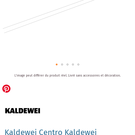
Skip
L'image peut différer du produit réel.
Livré sans accessoires et décoration.
to
the
beginning
of
the
images
gallery
Kaldewei Centro Kaldewei