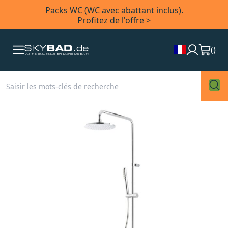
Packs WC (WC avec abattant inclus).
Profitez de l'offre >
(
)
Skip
to
the
end
of
the
images
gallery