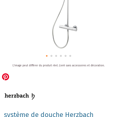
Skip
L'image peut différer du produit réel.
Livré sans accessoires et décoration.
to
the
beginning
of
the
images
gallery
système de douche Herzbach