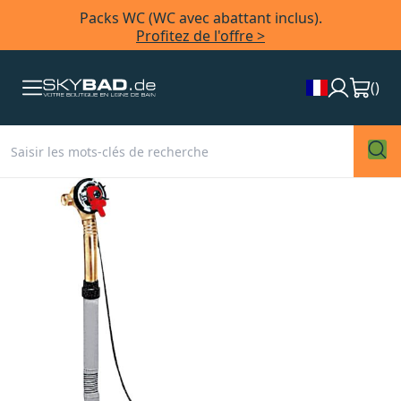
Packs WC (WC avec abattant inclus).
Profitez de l'offre >
(
)
Skip
to
the
end
of
the
images
gallery