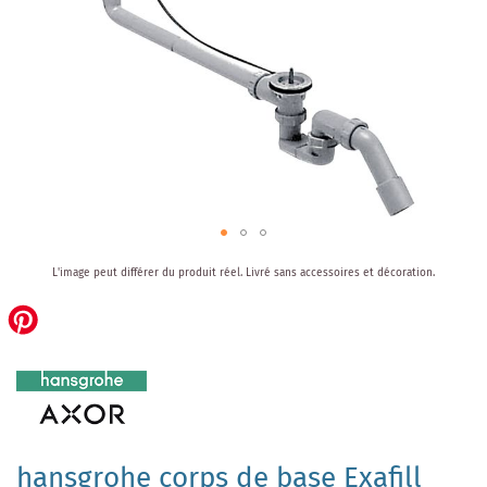
Skip
L'image peut différer du produit réel.
Livré sans accessoires et décoration.
to
the
beginning
of
the
images
gallery
hansgrohe corps de base Exafill