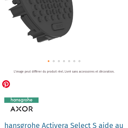
Skip
L'image peut différer du produit réel.
Livré sans accessoires et décoration.
to
the
beginning
of
the
images
gallery
hansgrohe Activera Select S aide au