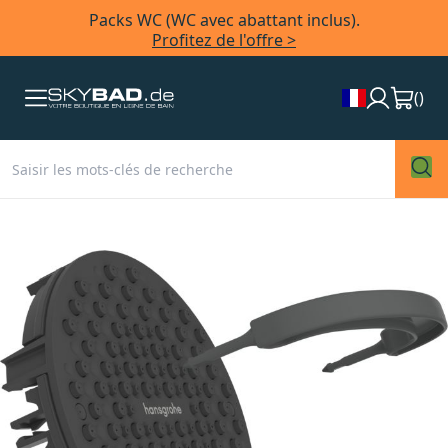
Packs WC (WC avec abattant inclus).
Profitez de l'offre >
(
)
Skip
to
the
end
of
the
images
gallery