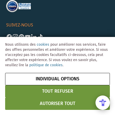
SUIVEZ-NOUS
Nous utilisons des
cookies
pour améliorer nos services, faire
des offres personnelles et améliorer votre expérience. Si vous
n'acceptez pas les cookies facultatifs ci-dessous, cela peut
affecter votre expérience. Si vous voulez en savoir plus,
veuillez lire la
politique de cookies
.
©Skybad 2026 Consulting, Design und Programmierung durch die
Magento-Agentur
Y1 Digital AG
INDIVIDUAL OPTIONS
Mentions
CGV
Confidentialité
Résilier le contrat
légales
& Sécurité
TOUT REFUSER
AUTORISER TOUT