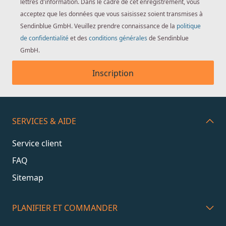
lettres d'information. Dans le cadre de cet enregistrement, vous
acceptez que les données que vous saisissez soient transmises à
Sendinblue GmbH. Veuillez prendre connaissance de la
politique
de confidentialité
et des
conditions générales
de Sendinblue
GmbH.
Inscription
SERVICES & AIDE
Service client
FAQ
Sitemap
PLANIFIER ET COMMANDER