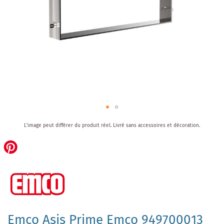
Skip
L'image peut différer du produit réel.
Livré sans accessoires et décoration.
to
the
beginning
of
the
images
gallery
Emco Asis Prime Emco 949700013