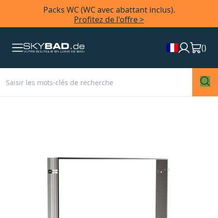
Packs WC (WC avec abattant inclus).
Profitez de l'offre >
(
)
Skip
to
the
end
of
the
images
gallery