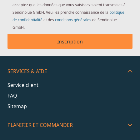
acceptez que les données que vous saisissez soient transmises à
Sendinblue GmbH. Veuillez prendre connaissance de la
politique
de confidentialité
et des
conditions générales
de Sendinblue
GmbH.
Inscription
SERVICES & AIDE
Service client
FAQ
Sitemap
PLANIFIER ET COMMANDER