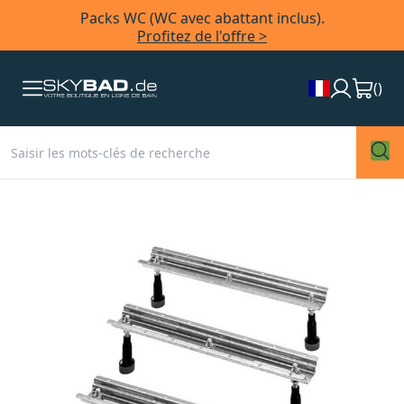
Packs WC (WC avec abattant inclus).
Profitez de l'offre >
(
)
Skip
to
the
end
of
the
images
gallery