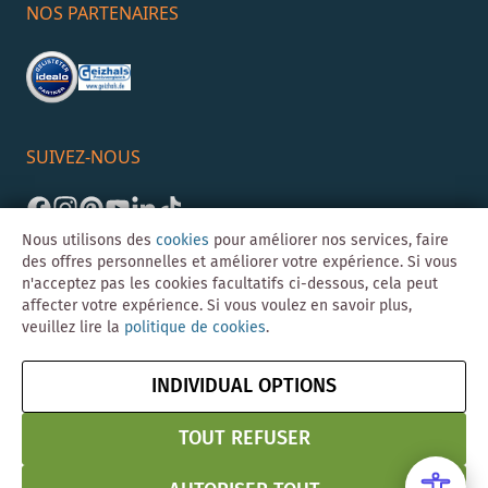
NOS PARTENAIRES
SUIVEZ-NOUS
Nous utilisons des
cookies
pour améliorer nos services, faire
des offres personnelles et améliorer votre expérience. Si vous
n'acceptez pas les cookies facultatifs ci-dessous, cela peut
affecter votre expérience. Si vous voulez en savoir plus,
veuillez lire la
politique de cookies
.
©Skybad 2026 Consulting, Design und Programmierung durch die
Magento-Agentur
Y1 Digital AG
INDIVIDUAL OPTIONS
Mentions
CGV
Confidentialité
Résilier le contrat
légales
& Sécurité
TOUT REFUSER