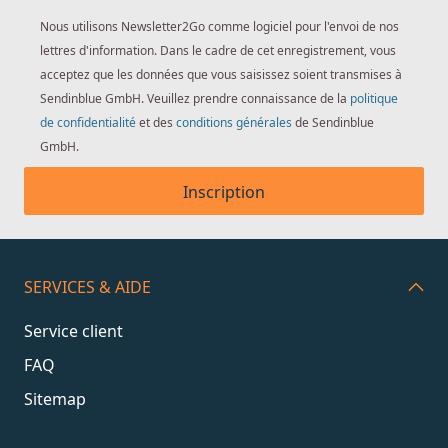
Nous utilisons Newsletter2Go comme logiciel pour l'envoi de nos
lettres d'information. Dans le cadre de cet enregistrement, vous
acceptez que les données que vous saisissez soient transmises à
Sendinblue GmbH. Veuillez prendre connaissance de la
politique
de confidentialité
et des
conditions générales
de Sendinblue
GmbH.
Inscription
SERVICES & AIDE
Service client
FAQ
Sitemap