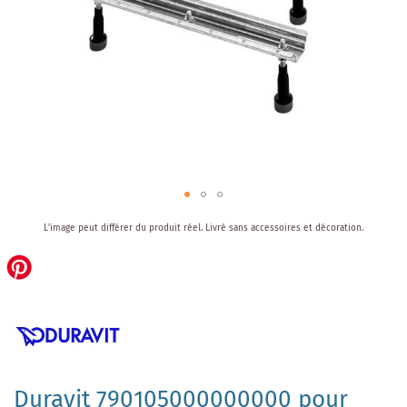
Skip
L'image peut différer du produit réel.
Livré sans accessoires et décoration.
to
the
beginning
of
the
images
gallery
Duravit 790105000000000 pour